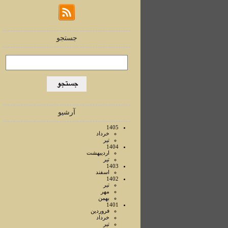
جستجو
آرشیو
1405
خرداد
تير
1404
ارديبهشت
تير
1403
اسفند
1402
تير
مهر
بهمن
1401
فروردين
خرداد
تير