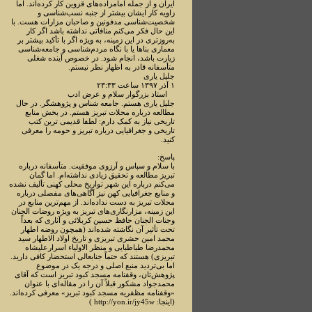
ایران و از جمله امامزاده‌های قزوین کار کرده‌اند. اما
زاویه کار ایشان بیشتر از جنبه نسب‌شناسی و
شخصیت‌شناسی مدفونین و صاحبان مزارات هست. با
این حال فکر می‌کنم منافاتی نداشته باشد اگر کار
به‌روزتری در این زمینه، به ویژه اگر با تأکید بیشتر بر
معماری بناها یا با نگاه مردم‌شناسی و جامعه‌شناسی
زیارت باشد، انجام شود. در خصوص آینده شغلی
متأسفانه قادر به اظهار نظر نیستم.
جلیل یاری
۱ آذر ۱۳۹۷ ساعت ۲۳:۳۳
استاد بزرگوار سلام و عرض ادب
جلیل یاری هستم. جامعه شناس و پژوهشگر. در حال
مطالعه درباره محلات تبریز هستم. در بخش منابع
تاریخی نیاز به کمک دارم: لطفا قدیمی ترین کتب
تاریخی و جغرافیایی درباره تبریز و حومه را معرفی
کنید.
پاسخ:
با سلام و سپاس و آرزوی موفقیت. متأسفانه درباره
تبریز مطالعه و تحقیق زیادی نداشته‌ام. اما گمان
می‌کنم درباره این شهر تواریخ محلی کهنی تألیف نشده
و منابع جغرافیایی کهن نیز آگاهی‌های مفصلی درباره
محلات تبریز به دست نداده‌اند. از مهم‌ترین منابع در
این زمینه، مزارنگاری‌های تبریز به ویژه روضات الجنان
وجنات الجنان حافظ حسین کربلائی و آثاری که بعداً
تحت تأثیر آن نگاشته شده‌اند (همچون روضه اطهار
محمد امین حشری تبریزی و تاریخ اولاد الاطهار سید
محمدرضا طباطبایی و منظر الاولیاء اسرارعلیشاه
تبریزی) هستند که حتماً جنابعالی استحضار کافی دارید.
اما بی‌تردید منبع اصلی و درجه یک در موضوع
پژوهش‌تان، وقفنامه مسجد کبود تبریز است که آقای
محمدجواد مشکور قبلاً آن را در مقاله‌ای با عنوان
«وقفنامه مظفریه مسجد کبود تبریز» معرفی کرده‌اند.
(اینجا: http://yon.ir/jy45w )