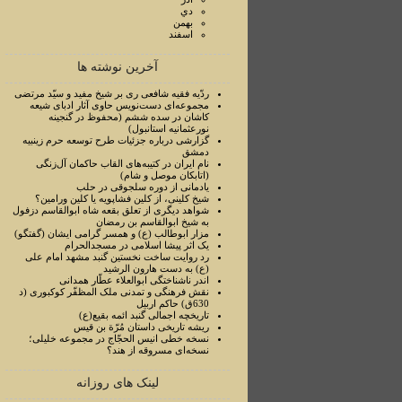
دي
بهمن
اسفند
آخرین نوشته ها
ردّیه فقیه شافعی ری بر شیخ مفید و سیّد مرتضی
مجموعه‌ای دست‌نویس حاوی آثار ادبای شیعه
کاشان در سده ششم (محفوظ در گنجینه
نورعثمانیه استانبول)
گزارشی درباره جزئیات طرح توسعه حرم زینبیه
دمشق
نام ایران در کتیبه‌های القاب حاکمان آل‌زنگی
(اتابکان موصل و شام)
یادمانی از دوره سلجوقی در حلب
شیخ کلینی، از کلین فشاپویه یا کلین ورامین؟
شواهد دیگری از تعلق بقعه شاه ابوالقاسم دزفول
به شیخ ابوالقاسم بن رمضان
مزار ابوطالب (ع) و همسر گرامی ایشان (گفتگو)
یک اثر پیشا اسلامی در مسجدالحرام
رد روایت ساخت نخستین گنبد مشهد امام علی
(ع) به دست هارون الرشید
اندر ناشناختگی ابوالعلاء عطّار همدانی
نقش فرهنگی و تمدنی ملک المظفّر کوکبوری (د
630ق) حاکم اربیل
تاریخچه اجمالی گنبد ائمه بقیع(ع)
ریشه تاریخی داستان مُرّة بن قیس
نسخه خطی انیس الحجّاج در مجموعه خلیلی؛
نسخه‌ای مسروقه از هند؟
لینک های روزانه