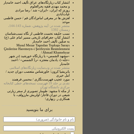
انتشار کتاب زیارتگاه‌های عراق تألیف احمد خامه‌یار
و محمد مهدی فقیه بحرالعلوم
روزی که ایران، «ایران» شد / رضا مرادی
غیاث‌آبادی
لغزش ها در معرفی امام‌زادگان قم / حسن فاطمی
موحد
منتشر شده در: آینه پژوهش، شماره 143-144،
زمستان 1392
نسب خلیفه نخست فاطمی از نگاه نسب‌شناسان
انتشار کتاب جغرافیای تاریخی مسیر امام علی (ع)
به صفّین تألیف احمد خامه‌یار
Musul Mezar Taşından Topkapı Sarayı
Çinilerine Haremeyn-i Şerifeynin Resimlenmesi
/ Ahmad Khamehyar
«مشهد الشمس» یا زیارتگاه خورشید (در شهر
«حلّه»)، یادمان معجزه «ردّ الشمس» / احمد
خامه‌یار
منتشر شده در وب‌سایت زیارتگاه‌های اسلامی
پاتریشیا کرون؛ خاورشناس متعصب دوران جدید /
امل خیری
مورد عجيب فهرست‌نگاری / محسن فرهمند
نقدی بر جلد 19 فهرست نسخه‌های خطی کتابخانه
مرکزی دانشگاه تهران
از مکه تا مشهد: طومار تصویری از سفر زیارتی
شیعی در دوران قاجار/ اولریش مارزولف، با
همکاری ر. زنهاری؛
برای ما بنویسید