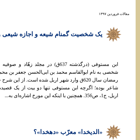
مقالات فروردين ۱۳۹۷
یک شخصیت گمنام شیعه و اجازه شیعی 
ابن مستوفی (درگذشته 637ق) در مجلد زهّا
شخصی به نام ابوالقاسم محمد بن ابی‌الحسن جعفر بن محمد 
رمضان سال 620ق وارد شهر اربل شده است. از این ش
شاعر بوده؛ اگرچه ابن مستوفی تنها دو بیت از یک قصیده
اربل، ج1، ص356. همچنین با اینکه این مورخ اشاره‌ای به...
«الدیخدا» معرّب «دهخدا»؟