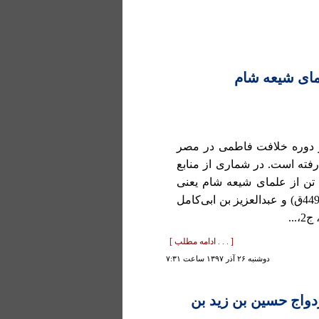
مای شیعه شام
ر دوره خلافت فاطمی در مصر
ع تاریخی، در حدود سال 560ق از دنیا رفته است. در شماری از منابع
تن از علمای شیعه شام یعنی
ابوالصلاح حلبی (درگذشته 447ق)، شیخ کراجکی (درگذشته 449ق) و عبدالعزیز بن ابی‌کامل
..
[ . . . ادامه مطلب ]
دوشنبه ۲۶ آذر ۱۳۹۷ ساعت ۷:۳۱
زدواج حسین بن زید بن