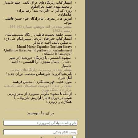
انتشار کتاب زیارتگاه‌های عراق تألیف احمد خامه‌یار
و محمد مهدی فقیه بحرالعلوم
روزی که ایران، «ایران» شد / رضا مرادی
غیاث‌آبادی
لغزش ها در معرفی امام‌زادگان قم / حسن فاطمی
موحد
منتشر شده در: آینه پژوهش، شماره 143-144،
زمستان 1392
نسب خلیفه نخست فاطمی از نگاه نسب‌شناسان
انتشار کتاب جغرافیای تاریخی مسیر امام علی (ع)
به صفّین تألیف احمد خامه‌یار
Musul Mezar Taşından Topkapı Sarayı
Çinilerine Haremeyn-i Şerifeynin Resimlenmesi
/ Ahmad Khamehyar
«مشهد الشمس» یا زیارتگاه خورشید (در شهر
«حلّه»)، یادمان معجزه «ردّ الشمس» / احمد
خامه‌یار
منتشر شده در وب‌سایت زیارتگاه‌های اسلامی
پاتریشیا کرون؛ خاورشناس متعصب دوران جدید /
امل خیری
مورد عجيب فهرست‌نگاری / محسن فرهمند
نقدی بر جلد 19 فهرست نسخه‌های خطی کتابخانه
مرکزی دانشگاه تهران
از مکه تا مشهد: طومار تصویری از سفر زیارتی
شیعی در دوران قاجار/ اولریش مارزولف، با
همکاری ر. زنهاری؛
برای ما بنویسید