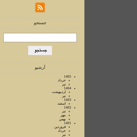
جستجو
آرشیو
1405
خرداد
تير
1404
ارديبهشت
تير
1403
اسفند
1402
تير
مهر
بهمن
1401
فروردين
خرداد
تير