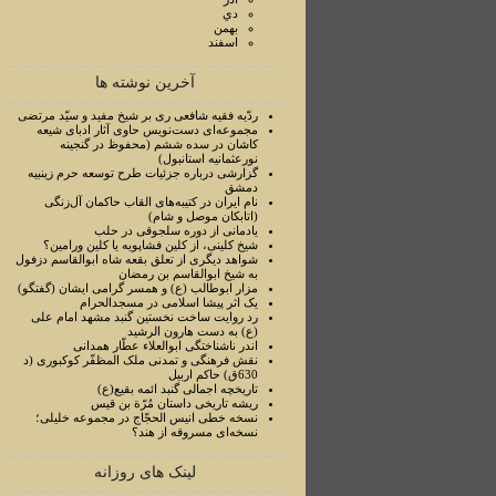
دي
بهمن
اسفند
آخرین نوشته ها
ردّیه فقیه شافعی ری بر شیخ مفید و سیّد مرتضی
مجموعه‌ای دست‌نویس حاوی آثار ادبای شیعه
کاشان در سده ششم (محفوظ در گنجینه
نورعثمانیه استانبول)
گزارشی درباره جزئیات طرح توسعه حرم زینبیه
دمشق
نام ایران در کتیبه‌های القاب حاکمان آل‌زنگی
(اتابکان موصل و شام)
یادمانی از دوره سلجوقی در حلب
شیخ کلینی، از کلین فشاپویه یا کلین ورامین؟
شواهد دیگری از تعلق بقعه شاه ابوالقاسم دزفول
به شیخ ابوالقاسم بن رمضان
مزار ابوطالب (ع) و همسر گرامی ایشان (گفتگو)
یک اثر پیشا اسلامی در مسجدالحرام
رد روایت ساخت نخستین گنبد مشهد امام علی
(ع) به دست هارون الرشید
اندر ناشناختگی ابوالعلاء عطّار همدانی
نقش فرهنگی و تمدنی ملک المظفّر کوکبوری (د
630ق) حاکم اربیل
تاریخچه اجمالی گنبد ائمه بقیع(ع)
ریشه تاریخی داستان مُرّة بن قیس
نسخه خطی انیس الحجّاج در مجموعه خلیلی؛
نسخه‌ای مسروقه از هند؟
لینک های روزانه