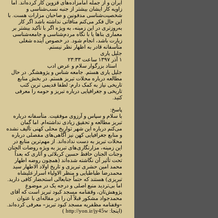
ایران و از جمله امامزاده‌های قزوین کار کرده‌اند. اما
زاویه کار ایشان بیشتر از جنبه نسب‌شناسی و
شخصیت‌شناسی مدفونین و صاحبان مزارات هست. با
این حال فکر می‌کنم منافاتی نداشته باشد اگر کار
به‌روزتری در این زمینه، به ویژه اگر با تأکید بیشتر بر
معماری بناها یا با نگاه مردم‌شناسی و جامعه‌شناسی
زیارت باشد، انجام شود. در خصوص آینده شغلی
متأسفانه قادر به اظهار نظر نیستم.
جلیل یاری
۱ آذر ۱۳۹۷ ساعت ۲۳:۳۳
استاد بزرگوار سلام و عرض ادب
جلیل یاری هستم. جامعه شناس و پژوهشگر. در حال
مطالعه درباره محلات تبریز هستم. در بخش منابع
تاریخی نیاز به کمک دارم: لطفا قدیمی ترین کتب
تاریخی و جغرافیایی درباره تبریز و حومه را معرفی
کنید.
پاسخ:
با سلام و سپاس و آرزوی موفقیت. متأسفانه درباره
تبریز مطالعه و تحقیق زیادی نداشته‌ام. اما گمان
می‌کنم درباره این شهر تواریخ محلی کهنی تألیف نشده
و منابع جغرافیایی کهن نیز آگاهی‌های مفصلی درباره
محلات تبریز به دست نداده‌اند. از مهم‌ترین منابع در
این زمینه، مزارنگاری‌های تبریز به ویژه روضات الجنان
وجنات الجنان حافظ حسین کربلائی و آثاری که بعداً
تحت تأثیر آن نگاشته شده‌اند (همچون روضه اطهار
محمد امین حشری تبریزی و تاریخ اولاد الاطهار سید
محمدرضا طباطبایی و منظر الاولیاء اسرارعلیشاه
تبریزی) هستند که حتماً جنابعالی استحضار کافی دارید.
اما بی‌تردید منبع اصلی و درجه یک در موضوع
پژوهش‌تان، وقفنامه مسجد کبود تبریز است که آقای
محمدجواد مشکور قبلاً آن را در مقاله‌ای با عنوان
«وقفنامه مظفریه مسجد کبود تبریز» معرفی کرده‌اند.
(اینجا: http://yon.ir/jy45w )