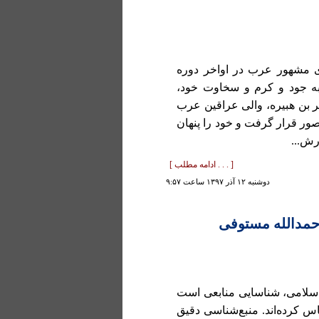
ده شیبانی (مقتول در 151ق) از امرای مشهور عرب در اواخر دوره
ه جود و کرم و سخاوت خود،
ر بن هبیره، والی عراقین عرب
ور قرار گرفت و خود را پنهان
رش...
[ . . . ادامه مطلب ]
دوشنبه ۱۲ آذر ۱۳۹۷ ساعت ۹:۵۷
 حمدالله مستوفی
اسلامی، شناسایی منابعی است
باس کرده‌اند. منبع‌شناسی دقیق