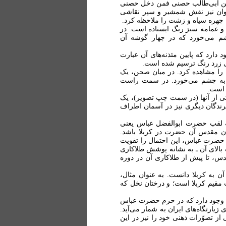
ی بن ابی‌طالب حصنی فمن دخل حصنی
وان نیز نقش شمشیر و سپر نقاشی
چهره سیاه و زشت را ملاحظه کرد.
و عمامه سبز رنگ ایستاده است. در
چشم می‌خورد که در چهار گوشه آن
د دارد که پایین مئذنه‌های آن عبارت
ای زرد رنگ ترسیم شده است.
 را مشاهده کرد. در میان صحن، یک
به چشم می‌خورد. در سمت راست
 است.
یکی از آنها (در سمت چپ تصویر)، یک
پرندگان دیگری نیز در آسمان اطراف
 به لقب حضرت ابوالفضل عباس یعنی
تان مقدس آن حضرت در کربلا باشد.
ن حضرت عباس، این احتمال را تقویت
 بالای آن ـ به نشانه پوشش طلاکاری
دس، تا پیش از طلاکاری آن در دوره
ن به کربلا دانست. به عنوان مثال،
مقیم کربلا است؛ و درختان نخل که
ن) وجود دارد که در حرم حضرت عباس
زیارتگاه‌های ایران به شمار می‌آید.
از تصوّرات ذهنی خود را نیز در این