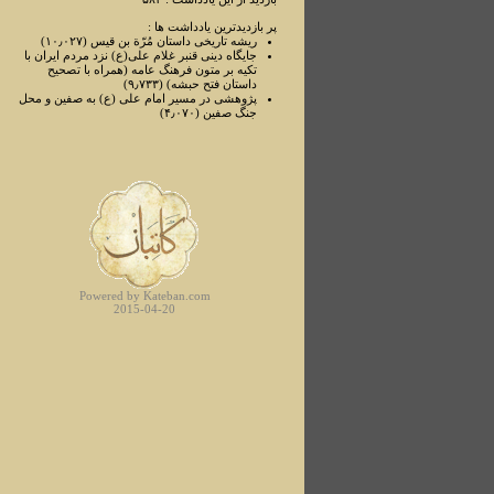
پر بازدیدترین یادداشت ها :
ریشه تاریخی داستان مُرّة بن قیس (۱۰٫۰۲۷)
جایگاه دینی قنبر غلام علی(ع) نزد مردم ایران با
تکیه بر متون فرهنگ عامه (همراه با تصحیح
داستان فتح حبشه) (۹٫۷۳۳)
پژوهشی در مسیر امام علی ‌(ع) به صفین و محل
جنگ صفین (۴٫۰۷۰)
Powered by Kateban.com
2015-04-20