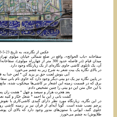
عکس از نگارنده، به تاریخ 23-5-1393
سقاخانه «باب الحوائج»، واقع در ضلع شمالی خیابان مولوی تهران
میدان قیام (در فاصله حدود 300 متر از چهارراه مو
آن، یک تابلوی کاشی حاوی نگاره‌ای از یک زیارتگاه وجود دارد.
در بالای نگاره یک بیت شعر به شرح زیر به چشم می‌خورد:
آبی بنوش لعنت حق بر یزید کن * لعن خدا به ق
در پایین نگاره نیز یک دو بیتی دیگر وجود دارد که حاوی نام بانی سق
برق که در قسمت زمینه این اشعار بر کاشی‌ها میخکوب شده، مانع 
با این حال متن این دو بیتی را چنین تشخیص دادم:
بعد هجرت هزار و سیصد و چهل * هشت زان پ
گشت بانی ز این بنا احمد * شغل خبّاز و کنیه نعمانی
در این نگاره، زیارتگاه مورد نظر دارای گنبدی کاشی‌کاری با ن
پرچم نصب شده است. گویا آیه‌ای از قرآن نیز بر زمینه کاشی رو
جلوی گنبد، ایوانی با ستون‌های مدور وجود دارد که بالای آن پوش
طلاپوش) به چشم می‌خورد.