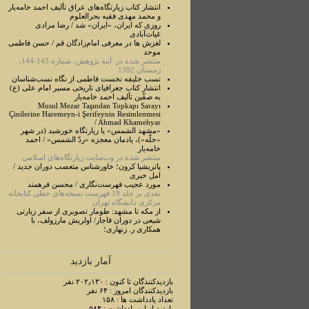
انتشار کتاب زیارتگاه‌های عراق تألیف احمد خامه‌یار
و محمد مهدی فقیه بحرالعلوم
روزی که ایران، «ایران» شد / رضا مرادی
غیاث‌آبادی
لغزش ها در معرفی امام‌زادگان قم / حسن فاطمی
موحد
منتشر شده در: آینه پژوهش، شماره 143-144،
زمستان 1392
نسب خلیفه نخست فاطمی از نگاه نسب‌شناسان
انتشار کتاب جغرافیای تاریخی مسیر امام علی (ع)
به صفّین تألیف احمد خامه‌یار
Musul Mezar Taşından Topkapı Sarayı
Çinilerine Haremeyn-i Şerifeynin Resimlenmesi
/ Ahmad Khamehyar
«مشهد الشمس» یا زیارتگاه خورشید (در شهر
«حلّه»)، یادمان معجزه «ردّ الشمس» / احمد
خامه‌یار
منتشر شده در وب‌سایت زیارتگاه‌های اسلامی
پاتریشیا کرون؛ خاورشناس متعصب دوران جدید /
امل خیری
مورد عجيب فهرست‌نگاری / محسن فرهمند
نقدی بر جلد 19 فهرست نسخه‌های خطی کتابخانه
مرکزی دانشگاه تهران
از مکه تا مشهد: طومار تصویری از سفر زیارتی
شیعی در دوران قاجار/ اولریش مارزولف، با
همکاری ر. زنهاری؛
آمار بازدید
بازدیدکنندگان تا کنون : ۲۰۲٫۱۳۰ نفر
بازدیدکنندگان امروز : ۶۴ نفر
تعداد یادداشت ها : ۱۵۸
بازدید از این یادداشت : ۵۸۴