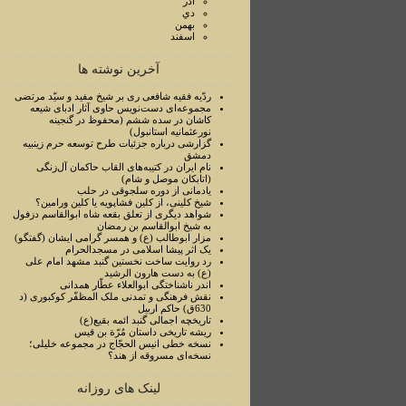
آذر
دي
بهمن
اسفند
آخرین نوشته ها
ردّیه فقیه شافعی ری بر شیخ مفید و سیّد مرتضی
مجموعه‌ای دست‌نویس حاوی آثار ادبای شیعه
کاشان در سده ششم (محفوظ در گنجینه
نورعثمانیه استانبول)
گزارشی درباره جزئیات طرح توسعه حرم زینبیه
دمشق
نام ایران در کتیبه‌های القاب حاکمان آل‌زنگی
(اتابکان موصل و شام)
یادمانی از دوره سلجوقی در حلب
شیخ کلینی، از کلین فشاپویه یا کلین ورامین؟
شواهد دیگری از تعلق بقعه شاه ابوالقاسم دزفول
به شیخ ابوالقاسم بن رمضان
مزار ابوطالب (ع) و همسر گرامی ایشان (گفتگو)
یک اثر پیشا اسلامی در مسجدالحرام
رد روایت ساخت نخستین گنبد مشهد امام علی
(ع) به دست هارون الرشید
اندر ناشناختگی ابوالعلاء عطّار همدانی
نقش فرهنگی و تمدنی ملک المظفّر کوکبوری (د
630ق) حاکم اربیل
تاریخچه اجمالی گنبد ائمه بقیع(ع)
ریشه تاریخی داستان مُرّة بن قیس
نسخه خطی انیس الحجّاج در مجموعه خلیلی؛
نسخه‌ای مسروقه از هند؟
لینک های روزانه