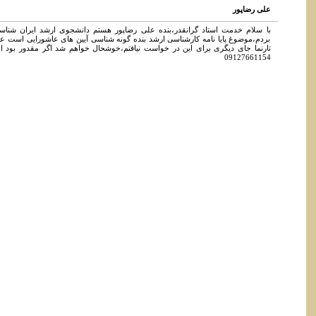
علی رضاپور
با سلام خدمت استاد گرانقدر،بنده علی رضاپور هستم دانشجوی ارشد ایران شناسی د
بردم،موضوغ پایا نامه کارشناسی ارشد بنده گونه شناسی آیین های عاشورایی است عل
تارنما جای دیگری برای این در خواست نیافتم،خوشحال خواهم شد اگر مقدور بود 
09127661154