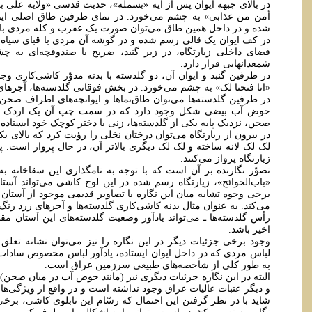
در بالای جبهه ایوان پس از آیه «بسمله»، حدیث قدسی «ولایة عل
أمن من عذابی» به چشم می‌خورد. در نمای طرفین طاق اصلی ای
شده و در داخل همین طاق می‌توان صورت یک عقرب و کله مردی با 
در کف ایوان یک قالی رسم شده و در گوشه آن مردی با قبای سیاه 
فضای داخلی زیارتگاه، در زیر گنبد، ضریح یا صندوقچه‌ای به 
شمعدانهایی قرار دارد.
در طرفین گنبد و ایوان آن، دو گلدسته با بدنه مدوّر کاشی‌کاری وجو
«انا فتحنا لک» به چشم می‌خورد. در بخش فوقانی گلدسته‌ها، آجره
در طرفین گلدسته‌ها می‌توان طاق‌نماها و ایوانچه‌های اطراف صحن
حوض آب بیضی شکل وجود دارد که در سمت چپ آن یک اردک 
صحن، نزدیک پایه یکی از گلدسته‌ها، زنی با دختر کوچک خود ایستاده
در بیرون از زیارتگاه می‌توان درختان نخلی را رؤیت کرد که بالای 
لک لک لانه ساخته و لک لک دیگری بالاتر آن، در حال پرواز است. 
زیارتگاه پرواز می‌کنند.
تصوّر نگارنده بر آن است که با توجه به نامگذاری این سقاخانه
«باب‌الحوائج»، زیارتگاه رسم شده در این لوح کاشی می‌تواند آس
برخی وجوه تشابه میان این نگاره با تصاویر قدیمی موجود از آستا
می‌کند. به عنوان مثال بدنه کاشی‌کاری گلدسته‌ها و آجرهای زرد رنگ
رأس گلدسته‌ها ـ می‌تواند یادآور وضعیت گلدسته‌های این آستان مق
اخیر باشد.
وجود برخی جزئیات دیگر در این نگاره را نیز می‌توان نشانه تعلق آ
لباس مردی که در داخل ایوان ایستاده، یادآور لباس مخصوص سادات 
به طور کلی از شاخصه‌های طبیعی سرزمین عراق است.
البته در این نگاره جزئیات دیگری نیز (مانند حوض آب در میان صح
و دیگر عتبات عالیات عراق وجود نداشته است و در واقع از ویژگی‌های 
شاید با در نظر گرفتن این احتمال که رسّام این تابلوی کاشی، برخی 