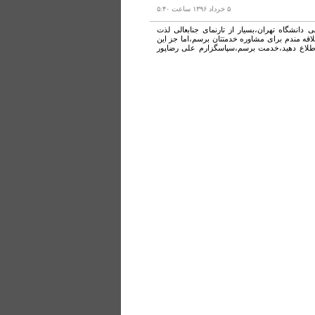
۵ خرداد ۱۳۹۶ ساعت ۵:۴۰
انشگاه تهران،بسیار از تارنمای جنابعالی لذت
اقه مندم برای مشاوره خدمتتان برسم،اما جز این
اطلاع دهید،خدمت برسم،سپاسگزارم علی رضاپور