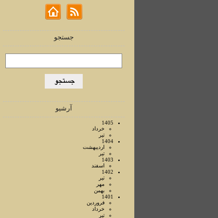
جستجو
آرشیو
1405
خرداد
تير
1404
ارديبهشت
تير
1403
اسفند
1402
تير
مهر
بهمن
1401
فروردين
خرداد
تير