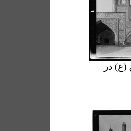
(ع) در