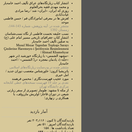
انتشار کتاب زیارتگاه‌های عراق تألیف احمد خامه‌یار
و محمد مهدی فقیه بحرالعلوم
روزی که ایران، «ایران» شد / رضا مرادی
غیاث‌آبادی
لغزش ها در معرفی امام‌زادگان قم / حسن فاطمی
موحد
منتشر شده در: آینه پژوهش، شماره 143-144،
زمستان 1392
نسب خلیفه نخست فاطمی از نگاه نسب‌شناسان
انتشار کتاب جغرافیای تاریخی مسیر امام علی (ع)
به صفّین تألیف احمد خامه‌یار
Musul Mezar Taşından Topkapı Sarayı
Çinilerine Haremeyn-i Şerifeynin Resimlenmesi
/ Ahmad Khamehyar
«مشهد الشمس» یا زیارتگاه خورشید (در شهر
«حلّه»)، یادمان معجزه «ردّ الشمس» / احمد
خامه‌یار
منتشر شده در وب‌سایت زیارتگاه‌های اسلامی
پاتریشیا کرون؛ خاورشناس متعصب دوران جدید /
امل خیری
مورد عجيب فهرست‌نگاری / محسن فرهمند
نقدی بر جلد 19 فهرست نسخه‌های خطی کتابخانه
مرکزی دانشگاه تهران
از مکه تا مشهد: طومار تصویری از سفر زیارتی
شیعی در دوران قاجار/ اولریش مارزولف، با
همکاری ر. زنهاری؛
آمار بازدید
بازدیدکنندگان تا کنون : ۲۰۲٫۱۱۶ نفر
بازدیدکنندگان امروز : ۵۱ نفر
تعداد یادداشت ها : ۱۵۸
بازدید از این یادداشت : ۵۴۴