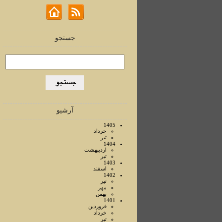
جستجو
آرشیو
1405
خرداد
تير
1404
ارديبهشت
تير
1403
اسفند
1402
تير
مهر
بهمن
1401
فروردين
خرداد
تير