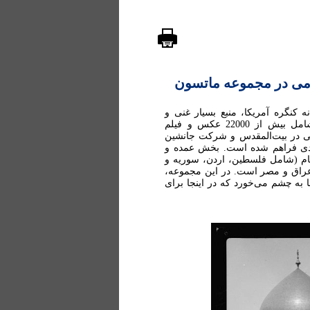
می در مجموعه ماتسون
G.Eric and E در آرشیو کتابخانه کنگره آمریکا، منبع بسیار غنی و
ارزشمندی از عکس‌های تاریخی خاورمیانه است. این مجموعه شامل بیش از 22000 عکس و فیلم
ی در بیت‌المقدس و شرکت جانشین
اسی ماتسون، در فاصله سال‌های 1898 تا 1946 میلادی فراهم شده است. بخش عمده و
م (شامل فلسطین، اردن، سوریه و
 عراق و مصر است. در این مجموعه،
 به چشم می‌خورد که در اینجا برای