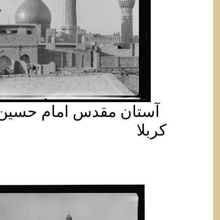
آستان مقدس امام حسین 
کربلا