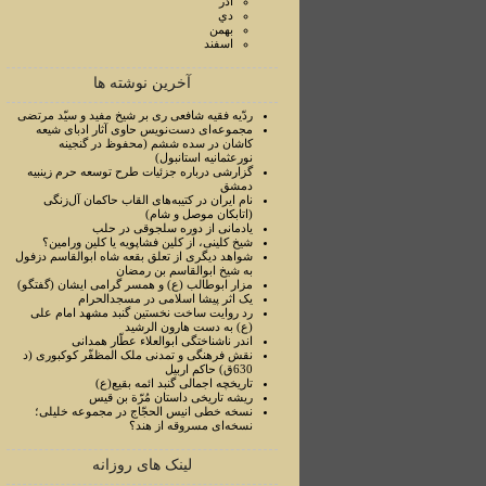
آذر
دي
بهمن
اسفند
آخرین نوشته ها
ردّیه فقیه شافعی ری بر شیخ مفید و سیّد مرتضی
مجموعه‌ای دست‌نویس حاوی آثار ادبای شیعه
کاشان در سده ششم (محفوظ در گنجینه
نورعثمانیه استانبول)
گزارشی درباره جزئیات طرح توسعه حرم زینبیه
دمشق
نام ایران در کتیبه‌های القاب حاکمان آل‌زنگی
(اتابکان موصل و شام)
یادمانی از دوره سلجوقی در حلب
شیخ کلینی، از کلین فشاپویه یا کلین ورامین؟
شواهد دیگری از تعلق بقعه شاه ابوالقاسم دزفول
به شیخ ابوالقاسم بن رمضان
مزار ابوطالب (ع) و همسر گرامی ایشان (گفتگو)
یک اثر پیشا اسلامی در مسجدالحرام
رد روایت ساخت نخستین گنبد مشهد امام علی
(ع) به دست هارون الرشید
اندر ناشناختگی ابوالعلاء عطّار همدانی
نقش فرهنگی و تمدنی ملک المظفّر کوکبوری (د
630ق) حاکم اربیل
تاریخچه اجمالی گنبد ائمه بقیع(ع)
ریشه تاریخی داستان مُرّة بن قیس
نسخه خطی انیس الحجّاج در مجموعه خلیلی؛
نسخه‌ای مسروقه از هند؟
لینک های روزانه