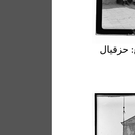
: حزقیال