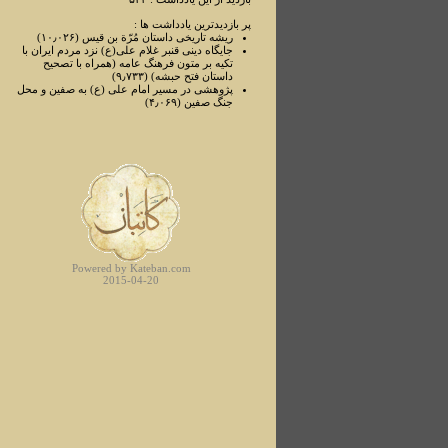
پر بازدیدترین یادداشت ها :
ریشه تاریخی داستان مُرّة بن قیس (۱۰٫۰۲۶)
جایگاه دینی قنبر غلام علی(ع) نزد مردم ایران با
تکیه بر متون فرهنگ عامه (همراه با تصحیح
داستان فتح حبشه) (۹٫۷۳۳)
پژوهشی در مسیر امام علی ‌(ع) به صفین و محل
جنگ صفین (۴٫۰۶۹)
Powered by Kateban.com
2015-04-20