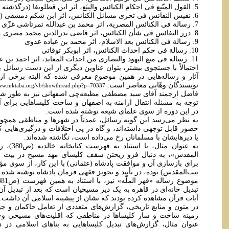
5. القول المتّبع فی احکام الکنائس والبِیَع، اثر ابن قطلوبغا (درگذشته 879ق)
6. نفیس النفائس فی تحری مسائل الکنائس، اثر ابن شکم دمشقی (درگذشته 893ق)
7. رسالة فی الکنائس المصریة، اثر محمد بن عبدالله تمرتاشی غزّی حنفی (درگذشته 1004ق)
8. درر النفائس فی شأن الکنائس، اثر قاضی بدرالدین محمد مصری مالکی (درگذشته 1008ق)
9. رسالة فی الکنائس بعد الاسلام، اثر محمد بن عباده عدوی
10. رسالة فی حکم احداث الکنائس، اثر ابوبکر توقاتی
11. رسالة فی منع الیهود والنصاری من احداث المعابد، اثر احمد بن عبدالحق
احتمالاً با جستجوی بیشتر، بتوان عناوین دیگری از این دست رسائل ب
آثار و رساله‌هایی در همین موضوع معرفی شده که البته برخی از آنه
نویسندگان وهّابی معاصر است:
www.mktaba.org/vb/showthread.php?p=70337
فاضل ارجمند آقای سید مصطفی مطبعه‌چی اصفهانی نیز به طور شفاهی
توجه به مسئله انتقال ارامنه به اصفهان و ساخت کلیساهایی برای آن
در این دوره از سوی علمای شیعه نوشته شده است.
به نظر می‌رسد این گونه رسائل، عمدتاً در شهرها و مناطقی همچو
حضور قابل توجهی داشته‌اند، و گاه در پی اختلافات و درگیری‌هایی 
یا دیرهایشان با مسلمانان رخ می‌داده است، نگاشته شده‌اند.
به عنوان 
المقدس»، به دنبال فرو ریختن سقف کلیسای مهد مسیح در بیت ل
برای بازسازی آن و موافقت پادشاه (عثمانی) با این کار، از سوی م
بیت‌المقدس) بوده، در تأیید و تجویز فقهی فرمان پادشاه نوشته شده
تبدیل خانه‌ای در قاهره به یک دیر مسیحیان است که بعد از تبدیل آن
آیات قرآن مشاهده کرده بودند که نشان از پیشینه اسلامی آن داشت.
در متون و منابع تاریخی، گزارش‌های متعددی از تعامل حاکمان و ج
زمینه ساخت و ساز کلیساها در مناطقی که اقلیت‌های مسیحی وجود
عنوان مثال، گزارش‌های تبدیل کلیساهایی به بناهای اسلامی در دو