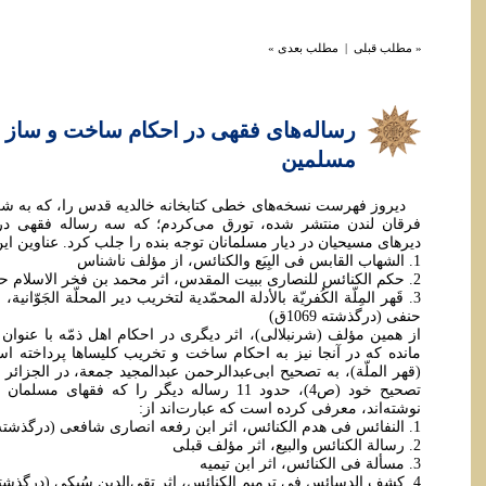
« مطلب قبلی
|
مطلب بعدی »
رساله‌های فقهی در احکام ساخت و ساز دی
مسلمین
دیروز فهرست نسخه‌های خطی کتابخانه خالدیه قدس را، که به 
فرقان لندن منتشر شده، تورق می‌کردم؛ که سه رساله فقهی در
دیرهای مسیحیان در دیار مسلمانان توجه بنده را جلب کرد. عناوین ا
1. الشهاب القابس فی البِیَع والکنائس، از مؤلف ناشناس
2. حکم الکنائس للنصاری ببیت المقدس، اثر محمد بن فخر الاسلام حنفی خَیری (نگاشته 1082ق)
3. قَهر المِلّة الکُفریّة بالأدلة المحمّدیة لتخریب دیر المحلّة الجَوّان
حنفی (درگذشته 1069ق)
از همین مؤلف (شرنبلالی)، اثر دیگری در احکام اهل ذمّه با عنوان ا
مانده که در آنجا نیز به احکام ساخت و تخریب کلیساها پرداخته ا
(قهر الملّة)، به تصحیح ابی‌عبدالرحمن عبدالمجید جمعة، در الجزا
تصحیح خود (ص4)، حدود 11 رساله دیگر را که فق
نوشته‌اند، معرفی کرده است که عبارت‌اند از:
1. النفائس فی هدم الکنائس، اثر ابن رفعه انصاری شافعی (درگذشته 710ق)
2. رسالة الکنائس والبیع، اثر مؤلف قبلی
3. مسألة فی الکنائس، اثر ابن تیمیه
4. کشف الدسائس فی ترمیم الکنائس، اثر تقی‌الدین سُبکی (درگذشته 756ق)