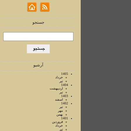
جستجو
آرشیو
1405
خرداد
تير
1404
ارديبهشت
تير
1403
اسفند
1402
تير
مهر
بهمن
1401
فروردين
خرداد
تير