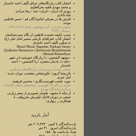
انتشار کتاب زیارتگاه‌های عراق تألیف احمد خامه‌یار
و محمد مهدی فقیه بحرالعلوم
روزی که ایران، «ایران» شد / رضا مرادی
غیاث‌آبادی
لغزش ها در معرفی امام‌زادگان قم / حسن فاطمی
موحد
منتشر شده در: آینه پژوهش، شماره 143-144،
زمستان 1392
نسب خلیفه نخست فاطمی از نگاه نسب‌شناسان
انتشار کتاب جغرافیای تاریخی مسیر امام علی (ع)
به صفّین تألیف احمد خامه‌یار
Musul Mezar Taşından Topkapı Sarayı
Çinilerine Haremeyn-i Şerifeynin Resimlenmesi
/ Ahmad Khamehyar
«مشهد الشمس» یا زیارتگاه خورشید (در شهر
«حلّه»)، یادمان معجزه «ردّ الشمس» / احمد
خامه‌یار
منتشر شده در وب‌سایت زیارتگاه‌های اسلامی
پاتریشیا کرون؛ خاورشناس متعصب دوران جدید /
امل خیری
مورد عجيب فهرست‌نگاری / محسن فرهمند
نقدی بر جلد 19 فهرست نسخه‌های خطی کتابخانه
مرکزی دانشگاه تهران
از مکه تا مشهد: طومار تصویری از سفر زیارتی
شیعی در دوران قاجار/ اولریش مارزولف، با
همکاری ر. زنهاری؛
آمار بازدید
بازدیدکنندگان تا کنون : ۲۰۲٫۴۷۴ نفر
بازدیدکنندگان امروز : ۴۱ نفر
تعداد یادداشت ها : ۱۵۸
بازدید از این یادداشت : ۴۱۵