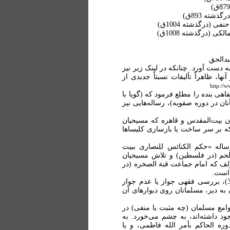
ه دست آورد. چنانکه در لینک زیر نیز
ا، ظاهراً تألیفات نسبتاً جدیدی از
http://
 بنده را مطلع فرمود که (گویا با
ان در دوره صفویه)، رساله‌هایی نیز
ن بیت‌المقدس و قاهره که مسیحیان
که بر سر ساخت یا بازسازی کلیساها
مثال، با استناد به فهرست کتابخانه خالدیه (ص380)، رساله «حکم الکنائس للنصاری ببیت
حم (در فلسطین) و تلاش مسیحیان
ؤلف که امام جماعت قبة الصخره (در
 است.
موضوع رساله «قهر الملّه» نیز، با استناد به همین فهرست (ص381)، بررسی فقهی جواز یا عدم جواز
 به دیر، مسلمانان روی دیوارهای آن
وامع مسلمان (چه مثبت یا منفی) در
 داشته‌اند، به چشم می‌خورد. به
ره الحاکم بأمر الله فاطمی، و یا