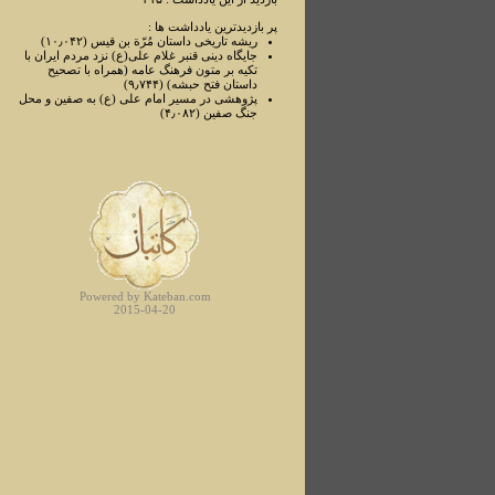
پر بازدیدترین یادداشت ها :
ریشه تاریخی داستان مُرّة بن قیس (۱۰٫۰۴۲)
جایگاه دینی قنبر غلام علی(ع) نزد مردم ایران با
تکیه بر متون فرهنگ عامه (همراه با تصحیح
داستان فتح حبشه) (۹٫۷۴۴)
پژوهشی در مسیر امام علی ‌(ع) به صفین و محل
جنگ صفین (۴٫۰۸۲)
Powered by Kateban.com
2015-04-20