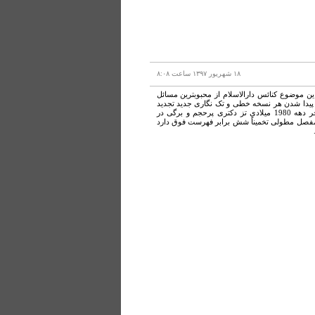
۱۸ شهريور ۱۳۹۷ ساعت ۸:۰۸
این موضوع کنائس دارالاسلام از محبوبترین مسائل
 با پیدا شدن هر نسخه خطی و تک نگاری جدید تجدید
مطلع میکنند. اینترنت هم پر است از ارجاعات باین نوشته ها. دانشجوئی هم در اواخر دهه 1980 میلادی تز دکتری پرحجم و برگی در
مفصل مطولی تخمیناً شش برابر فهرست فوق دارد