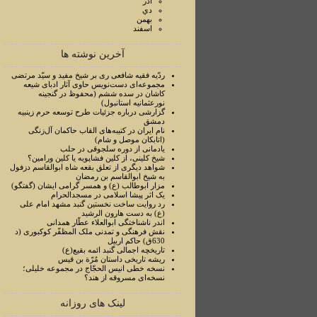
آذر
دي
بهمن
اسفند
آخرین نوشته ها
ردّیه فقیه شافعی ری بر شیخ مفید و سیّد مرتضی
مجموعه‌ای دست‌نویس حاوی آثار ادبای شیعه
کاشان در سده ششم (محفوظ در گنجینه
نورعثمانیه استانبول)
گزارشی درباره جزئیات طرح توسعه حرم زینبیه
دمشق
نام ایران در کتیبه‌های القاب حاکمان آل‌زنگی
(اتابکان موصل و شام)
یادمانی از دوره سلجوقی در حلب
شیخ کلینی، از کلین فشاپویه یا کلین ورامین؟
شواهد دیگری از تعلق بقعه شاه ابوالقاسم دزفول
به شیخ ابوالقاسم بن رمضان
مزار ابوطالب (ع) و همسر گرامی ایشان (گفتگو)
یک اثر پیشا اسلامی در مسجدالحرام
رد روایت ساخت نخستین گنبد مشهد امام علی
(ع) به دست هارون الرشید
اندر ناشناختگی ابوالعلاء عطّار همدانی
نقش فرهنگی و تمدنی ملک المظفّر کوکبوری (د
630ق) حاکم اربیل
تاریخچه اجمالی گنبد ائمه بقیع(ع)
ریشه تاریخی داستان مُرّة بن قیس
نسخه خطی انیس الحجّاج در مجموعه خلیلی؛
نسخه‌ای مسروقه از هند؟
لینک های روزانه